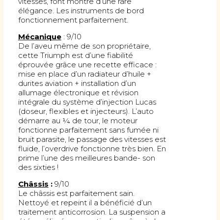
vitesses, font montre d’une rare
élégance. Les instruments de bord
fonctionnement parfaitement.
Mécanique
: 9/10
De l’aveu même de son propriétaire,
cette Triumph est d’une fiabilité
éprouvée grâce une recette efficace :
mise en place d’un radiateur d’huile +
durites aviation + installation d’un
allumage électronique et révision
intégrale du système d’injection Lucas
(doseur, flexibles et injecteurs). L’auto
démarre au ¼ de tour, le moteur
fonctionne parfaitement sans fumée ni
bruit parasite, le passage des vitesses est
fluide, l’overdrive fonctionne très bien. En
prime l’une des meilleures bande- son
des sixties !
Châssis
:
9/10
Le châssis est parfaitement sain.
Nettoyé et repeint il a bénéficié d’un
traitement anticorrosion. La suspension a