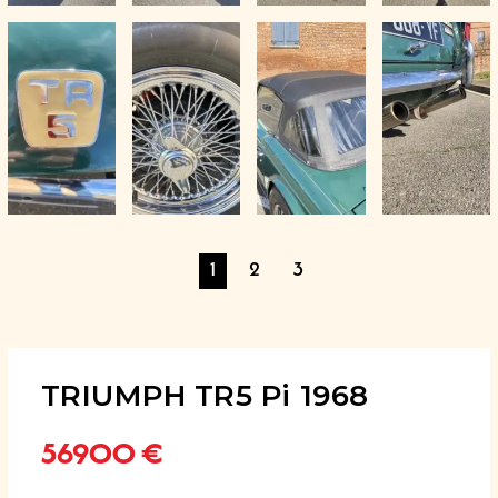
1
2
3
TRIUMPH TR5 Pi 1968
56900
€